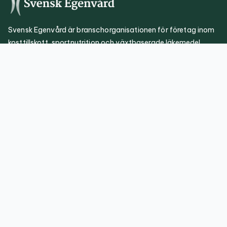
Svensk Egenvård är branschorganisationen för företag inom
kosttillskott, sportnutrition och växtbaserade läkemedel
Sidkarta
Policies
Nyheter
Cookie Policy
Kalendarium
Om oss
Regulatoriskt
Publikationer
Kontakt
info@svenskegenvard.se
Adress
Svensk
Egenvård