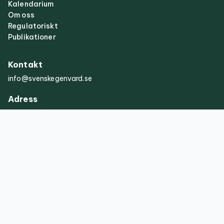
Kalendarium
Om oss
Regulatoriskt
Publikationer
Kontakt
info@svenskegenvard.se
Adress
Svensk
Egenvård
Jungfrugatan
62
115 31
Stockholm
©Copyright 2026 Svensk Egenvård