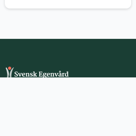
Svensk Egenvård är branschorganisationen för företag inom
kosttillskott, sportnutrition och växtbaserade läkemedel
Sidkarta
Policies
Nyheter
Cookie Policy
Kalendarium
Om oss