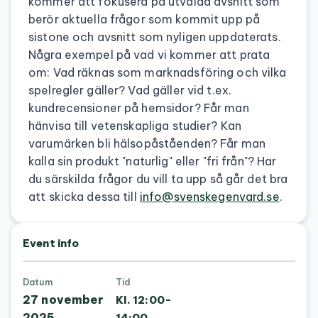
kommer att fokusera på utvalda avsnitt som
berör aktuella frågor som kommit upp på
sistone och avsnitt som nyligen uppdaterats.
Några exempel på vad vi kommer att prata
om: Vad räknas som marknadsföring och vilka
spelregler gäller? Vad gäller vid t.ex.
kundrecensioner på hemsidor? Får man
hänvisa till vetenskapliga studier? Kan
varumärken bli hälsopåståenden? Får man
kalla sin produkt "naturlig" eller "fri från"? Har
du särskilda frågor du vill ta upp så går det bra
att skicka dessa till
info@svenskegenvard.se
.
Event info
Datum
Tid
27 november
Kl. 12:00-
2025
14:00