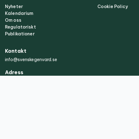
Nyheter
Cookie Policy
Kalendarium
Om oss
Regulatoriskt
Publikationer
Kontakt
info@svenskegenvard.se
Adress
Svensk
Egenvård
Jungfrugatan
62
115 31
Stockholm