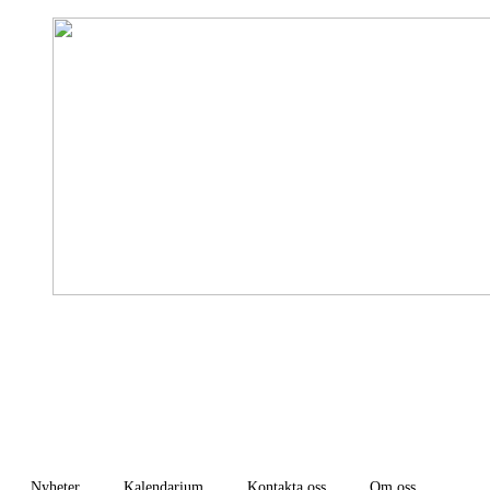
Nyheter
Kalendarium
Kontakta oss
Om oss