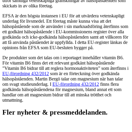
utför samtliga vetenskapliga granskningar av hälsopåståenden som
skickats in av olika företag.
EFSA är den högsta instansen i EU för att utvärdera vetenskapligt
underlag för livsmedel. Ett företag måste kunna visa att det
hälsopåstående som de använder i sin marknadsföring återfinns som
ett godkänt hälsopåstående i EU-kommissionens register över alla
godkända och icke-godkända hälsopåståenden samt att villkoren för
att få använda påståendet är uppfyllda. I detta EU-register länkas de
opinions från EFSA som EU-besluten bygger på.
De produkter som det talas om i reportaget innehåller vitamin B6.
För vitamin B6 finns det ett relevant godkänt hälsopåstående
”Vitamin B6 bidrar till att reglera hormonaktiviteten” som återfinns i
EU-förordning 432/2012
som är en förteckning över godkända
hälsopåståenden. Martin Bergö talar om magnesium när han talar
om svagt studieunderlag. I
EU-förordning 432/2012
finns flera
godkända hälsopåståendena för magnesium, bland annat ett som
handlar om att magnesium bidrar till att minska trötthet och
utmattning.
Fler nyheter & pressmeddelanden.