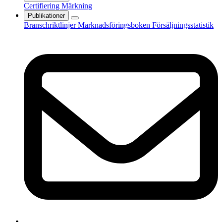
Certifiering
Märkning
Publikationer
Branschriktlinjer
Marknadsföringsboken
Försäljningsstatistik