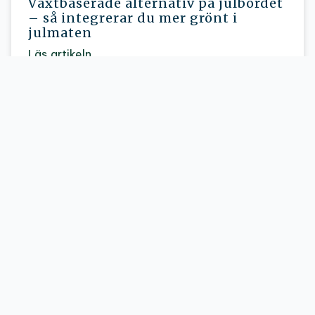
Växtbaserade alternativ på julbordet
– så integrerar du mer grönt i
julmaten
Läs artikeln
Nyheter
Julbordets näringslexikon
Läs artikeln