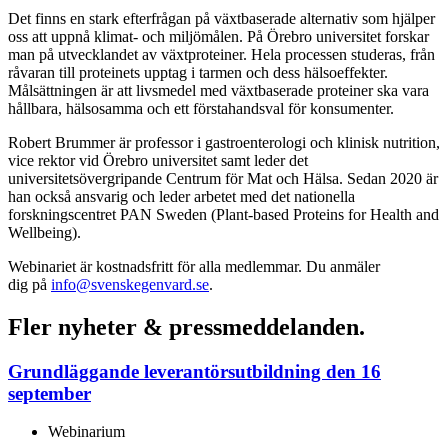
Det finns en stark efterfrågan på växtbaserade alternativ som hjälper
oss att uppnå klimat- och miljömålen. På Örebro universitet forskar
man på utvecklandet av växtproteiner. Hela processen studeras, från
råvaran till proteinets upptag i tarmen och dess hälsoeffekter.
Målsättningen är att livsmedel med växtbaserade proteiner ska vara
hållbara, hälsosamma och ett förstahandsval för konsumenter.
Robert Brummer är professor i gastroenterologi och klinisk nutrition,
vice rektor vid Örebro universitet samt leder det
universitetsövergripande Centrum för Mat och Hälsa. Sedan 2020 är
han också ansvarig och leder arbetet med det nationella
forskningscentret PAN Sweden (Plant-based Proteins for Health and
Wellbeing).
Webinariet är kostnadsfritt för alla medlemmar. Du anmäler
dig på
info@svenskegenvard.se
.
Fler nyheter & pressmeddelanden.
Grundläggande leverantörsutbildning den 16
september
Webinarium